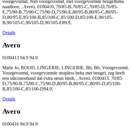
voorgevormd, Niet voorgevormd, niet voorgevormde beugelbeha
naadloos, , Avero, 0100410, 70/85-B,70/85-C,70/85-D,70/85-
E,75/90-B,75/90-C,75/90-D,75/90-E,80/95-B,80/95-C,80/95-
D,80/95-E,85/100-B,85/100-C,85/100-D,85/100-E,90/105-
B,90/105-C,90/105-D,90/105-E89.9,
Details
Avero
0100413
94.9
94.9
Marie Jo, ROOD, LINGERIE, LINGERIE, Bh, Bh, Voorgevormd,
Voorgevormd, voorgevormde strapless beha met beugel, rug heeft
een siliconenband dat extra steun biedt, , Avero, 0100413, 70/85-
D,75/90-B,75/90-C,75/90-D,80/95-B,80/95-C,80/95-D,85/100-
B,85/100-C,85/100-D94.9,
Details
Avero
0100416
94.9
94.9