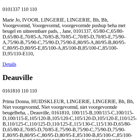
0101337
110
110
Marie Jo, IVOOR, LINGERIE, LINGERIE, Bh, Bh,
Voorgevormd, Voorgevormd, voorgevormde pushup beha met
beugel en uitneembare pads, , Jane, 0101337, 65/80-C,65/80-
D,65/80-E,70/85-A,70/85-B,70/85-C,70/85-D,70/85-E,75/90-
A,75/90-B,75/90-C,75/90-D,75/90-E,80/95-A,80/95-B,80/95-
C,80/95-D,80/95-E,85/100-A,85/100-B,85/100-C,85/100-
D,95/110-E110,
Details
Deauville
0161810
110
110
Prima Donna, HUIDSKLEUR, LINGERIE, LINGERIE, Bh, Bh,
Niet voorgevormd, Niet voorgevormd, niet voorgevormde
beugelbeha, , Deauville, 0161810, 100/115-B,100/115-C,100/115-
D,100/115-E,105/120-B,105/120-C,105/120-D,105/120-E,110/125-
B,110/125-C,110/125-D,110/125-E,115/130-C,115/130-D,65/80-
D,65/80-E,70/85-D,70/85-E,75/90-B,75/90-C,75/90-D,75/90-
E,80/95-B,80/95-C,80/95-D,80/95-E,85/100-B,85/100-C,85/100-