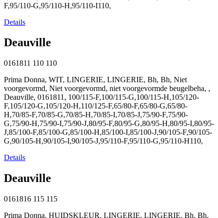
F,95/110-G,95/110-H,95/110-I110,
Details
Deauville
0161811
110
110
Prima Donna, WIT, LINGERIE, LINGERIE, Bh, Bh, Niet
voorgevormd, Niet voorgevormd, niet voorgevormde beugelbeha, ,
Deauville, 0161811, 100/115-F,100/115-G,100/115-H,105/120-
F,105/120-G,105/120-H,110/125-F,65/80-F,65/80-G,65/80-
H,70/85-F,70/85-G,70/85-H,70/85-I,70/85-J,75/90-F,75/90-
G,75/90-H,75/90-I,75/90-J,80/95-F,80/95-G,80/95-H,80/95-I,80/95-
J,85/100-F,85/100-G,85/100-H,85/100-I,85/100-J,90/105-F,90/105-
G,90/105-H,90/105-I,90/105-J,95/110-F,95/110-G,95/110-H110,
Details
Deauville
0161816
115
115
Prima Donna, HUIDSKLEUR, LINGERIE, LINGERIE, Bh, Bh,