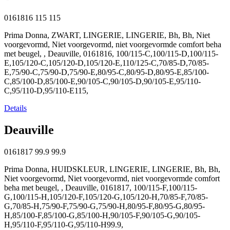
0161816
115
115
Prima Donna, ZWART, LINGERIE, LINGERIE, Bh, Bh, Niet
voorgevormd, Niet voorgevormd, niet voorgevormde comfort beha
met beugel, , Deauville, 0161816, 100/115-C,100/115-D,100/115-
E,105/120-C,105/120-D,105/120-E,110/125-C,70/85-D,70/85-
E,75/90-C,75/90-D,75/90-E,80/95-C,80/95-D,80/95-E,85/100-
C,85/100-D,85/100-E,90/105-C,90/105-D,90/105-E,95/110-
C,95/110-D,95/110-E115,
Details
Deauville
0161817
99.9
99.9
Prima Donna, HUIDSKLEUR, LINGERIE, LINGERIE, Bh, Bh,
Niet voorgevormd, Niet voorgevormd, niet voorgevormde comfort
beha met beugel, , Deauville, 0161817, 100/115-F,100/115-
G,100/115-H,105/120-F,105/120-G,105/120-H,70/85-F,70/85-
G,70/85-H,75/90-F,75/90-G,75/90-H,80/95-F,80/95-G,80/95-
H,85/100-F,85/100-G,85/100-H,90/105-F,90/105-G,90/105-
H,95/110-F,95/110-G,95/110-H99.9,