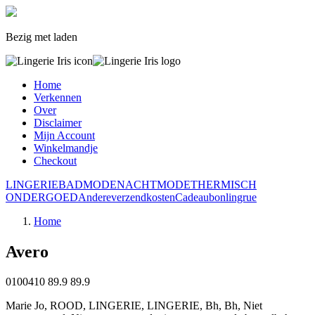
Bezig met laden
Home
Verkennen
Over
Disclaimer
Mijn Account
Winkelmandje
Checkout
LINGERIE
BADMODE
NACHTMODE
THERMISCH
ONDERGOED
Andere
verzendkosten
Cadeaubon
lingrue
Home
Avero
0100410
89.9
89.9
Marie Jo, ROOD, LINGERIE, LINGERIE, Bh, Bh, Niet