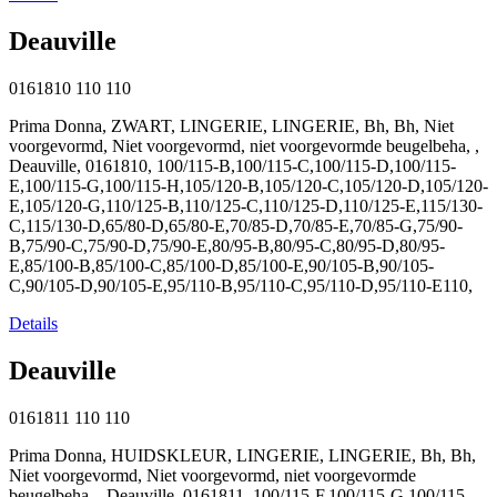
Deauville
0161810
110
110
Prima Donna, ZWART, LINGERIE, LINGERIE, Bh, Bh, Niet
voorgevormd, Niet voorgevormd, niet voorgevormde beugelbeha, ,
Deauville, 0161810, 100/115-B,100/115-C,100/115-D,100/115-
E,100/115-G,100/115-H,105/120-B,105/120-C,105/120-D,105/120-
E,105/120-G,110/125-B,110/125-C,110/125-D,110/125-E,115/130-
C,115/130-D,65/80-D,65/80-E,70/85-D,70/85-E,70/85-G,75/90-
B,75/90-C,75/90-D,75/90-E,80/95-B,80/95-C,80/95-D,80/95-
E,85/100-B,85/100-C,85/100-D,85/100-E,90/105-B,90/105-
C,90/105-D,90/105-E,95/110-B,95/110-C,95/110-D,95/110-E110,
Details
Deauville
0161811
110
110
Prima Donna, HUIDSKLEUR, LINGERIE, LINGERIE, Bh, Bh,
Niet voorgevormd, Niet voorgevormd, niet voorgevormde
beugelbeha, , Deauville, 0161811, 100/115-F,100/115-G,100/115-