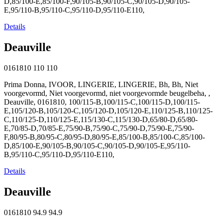
D,85/100-E,85/100-F,90/105-B,90/105-C,90/105-D,90/105-
E,95/110-B,95/110-C,95/110-D,95/110-E110,
Details
Deauville
0161810
110
110
Prima Donna, IVOOR, LINGERIE, LINGERIE, Bh, Bh, Niet
voorgevormd, Niet voorgevormd, niet voorgevormde beugelbeha, ,
Deauville, 0161810, 100/115-B,100/115-C,100/115-D,100/115-
E,105/120-B,105/120-C,105/120-D,105/120-E,110/125-B,110/125-
C,110/125-D,110/125-E,115/130-C,115/130-D,65/80-D,65/80-
E,70/85-D,70/85-E,75/90-B,75/90-C,75/90-D,75/90-E,75/90-
F,80/95-B,80/95-C,80/95-D,80/95-E,85/100-B,85/100-C,85/100-
D,85/100-E,90/105-B,90/105-C,90/105-D,90/105-E,95/110-
B,95/110-C,95/110-D,95/110-E110,
Details
Deauville
0161810
94.9
94.9