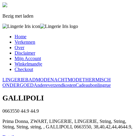
Bezig met laden
Home
Verkennen
Over
Disclaimer
Mijn Account
Winkelmandje
Checkout
LINGERIE
BADMODE
NACHTMODE
THERMISCH
ONDERGOED
Andere
verzendkosten
Cadeaubon
lingrue
GALLIPOLI
0663550
44.9
44.9
Prima Donna, ZWART, LINGERIE, LINGERIE, String, String,
String, String, string, , GALLIPOLI, 0663550, 38,40,42,44,4644.9,