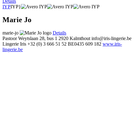
Details
IYP
IYP}
Marie Jo
marie-jo
Details
Pastoor Weytslaan 28, bus 1
2920 Kalmthout
info@iris-lingerie.be
Lingerie Iris
+32 (0) 3 666 51 52
BE0435 609 182
www.iris-
lingerie.be