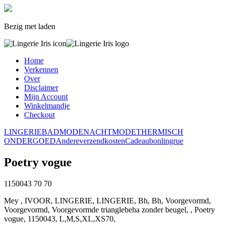
Bezig met laden
Home
Verkennen
Over
Disclaimer
Mijn Account
Winkelmandje
Checkout
LINGERIE
BADMODE
NACHTMODE
THERMISCH
ONDERGOED
Andere
verzendkosten
Cadeaubon
lingrue
Poetry vogue
1150043
70
70
Mey , IVOOR, LINGERIE, LINGERIE, Bh, Bh, Voorgevormd,
Voorgevormd, Voorgevormde trianglebeha zonder beugel, , Poetry
vogue, 1150043, L,M,S,XL,XS70,